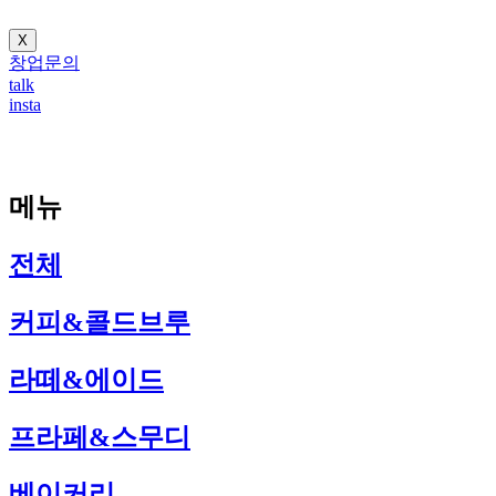
X
창업문의
talk
insta
메뉴
전체
커피&콜드브루
라떼&에이드
프라페&스무디
베이커리