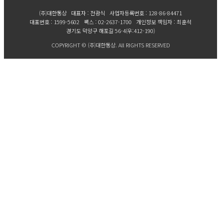
(주)대한통상 대표자 : 전광식 사업자등록번호 : 128-86-84471
대표번호 : 1599-5602 팩스 : 02-2637-1700 개인정보 책임자 : 최훈석
경기도 덕양구 해포길 56-4(우:412-190)
COPYRIGHT © (주)대한통상. All RIGHTS RESERVED