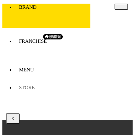
BRAND
창업문의
talk
insta
FRANCHISE
MENU
STORE
X